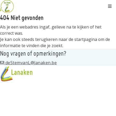
Kli
404 Niet gevonden
Als je een webadres ingaf, gelieve na te kijken of het
correct was.
Je kan ook steeds terugkeren naar de
startpagina
om de
informatie te vinden die je zoekt.
Nog vragen of opmerkingen?
deStemvanL@lanaken.be
Over
Wat is de stem van L
Spelregels