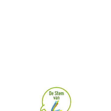
Wat gebeurt er met je bijdrage
Hulp nodig bij het online participeren
Veel gestelde vragen
Jouw privacy
Doe mee
Online burgerpanel
Jeugdraad Next
Gecoro
Denk mee
Lopende projecten
Afgelopen projecten
Jouw idee voor Lanaken
Contact