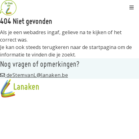
Kli
404 Niet gevonden
Als je een webadres ingaf, gelieve na te kijken of het
correct was.
Je kan ook steeds terugkeren naar de
startpagina
om de
informatie te vinden die je zoekt.
Nog vragen of opmerkingen?
deStemvanL@lanaken.be
Over
Wat is de stem van L
Spelregels