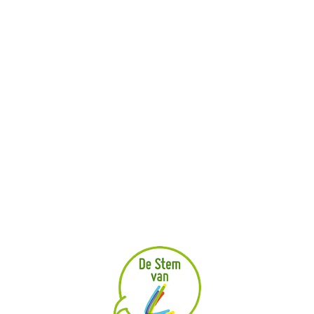
Wat gebeurt er met je bijdrage
Hulp nodig bij het online participeren
Veel gestelde vragen
Jouw privacy
Doe mee
Online burgerpanel
Jeugdraad Next
Gecoro
Denk mee
Lopende projecten
Afgelopen projecten
Jouw idee voor Lanaken
Contact