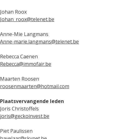
Johan Roox
Johan_roox@telenet.be
Anne-Mie Langmans
Anne-marie.langmans@telenet.be
Rebecca Caenen
Rebecca@immofair.be
Maarten Roosen
roosenmaarten@hotmail.com
Plaatsvervangende leden
Joris Christoffels
joris@geckoinvest.be
Piet Paulissen
havelaar@skynet.be