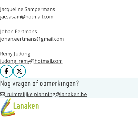
Jacqueline Sampermans
jacsasam@hotmail.com
Johan Eertmans
johan.eertmans@gmail.com
Remy Judong
judong_remy@hotmail.com
Deel op facebook
Deel op X
Nog vragen of opmerkingen?
ruimtelijke.planning@lanaken.be
Over de Gecoro