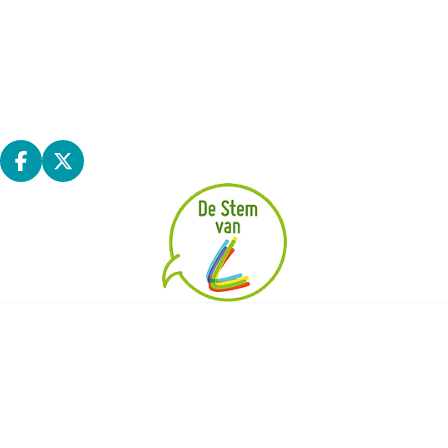
Wat doet de Gecoro
Projecten
Nieuws
Contact
Alle projecten
Deel op facebook
Deel op X
|
|
|
TOEGANKELIJKHEID
ALGEMENE VOORWAARDEN
UW PRIVACY
|
COOKIES
BPART 2026