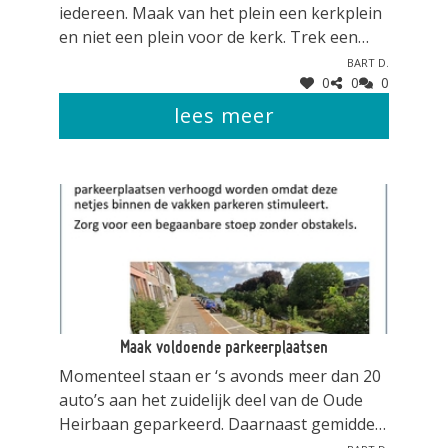
iedereen. Maak van het plein een kerkplein
en niet een plein voor de kerk. Trek een
verbinding tussen het plein en de moderne
Bart D.
0
0
0
zaalkerk. Verbindt de bijzondere moderne
Sint Jozef zaalkerk (met schilderingen van
lees meer
Edmond Florens) met de dorpskern van
Smeermaas. Een gastvrij kerkplein als
dorpshart van Smeermaas.
Maak voldoende parkeerplaatsen
Momenteel staan er ‘s avonds meer dan 20
auto’s aan het zuidelijk deel van de Oude
Heirbaan geparkeerd. Daarnaast gemiddeld
4 a 5 auto’s op de driehoek van de kruising
Bart D.