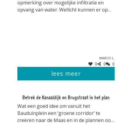
opmerking over mogelijke infiltratie en
opvang van water. Wellicht kunnen er op
het plein zelf zogenaamde wadi’s worden
aangelegd waardoor het te veel aan water
deels, tijdelijk en kortstondig, wordt
opgevangen en vervolgens kan infiltreren
in de ondergrond. Daarnaast het advies om
ook het wegwater zoveel mogelijk te laten
Marco L.
infiltreren.
0
0
0
lees meer
Betrek de Kanaaldijk en Brugstraat in het plan
Wat een goed idee om vanuit het
Bauduinplein een ‘groene corridor’ te
creëren naar de Maas en in de plannen ook
de Kluisstraat en het zuidelijk deel van de