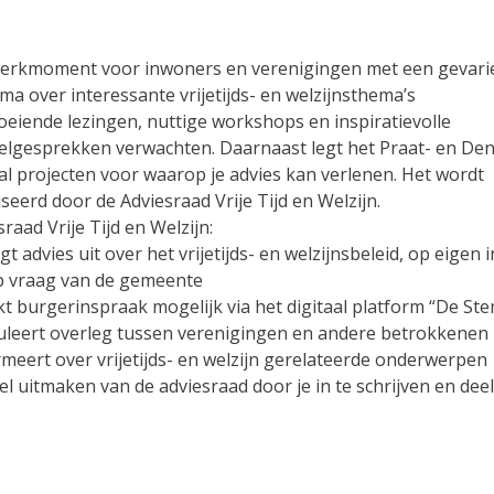
erkmoment voor inwoners en verenigingen met een gevari
a over interessante vrijetijds- en welzijnsthema’s
oeiende lezingen, nuttige workshops en inspiratievolle
elgesprekken verwachten. Daarnaast legt het Praat- en Den
al projecten voor waarop je advies kan verlenen. Het wordt
eerd door de Adviesraad Vrije Tijd en Welzijn.
raad Vrije Tijd en Welzijn:
t advies uit over het vrijetijds- en welzijnsbeleid, op eigen in
p vraag van de gemeente
t burgerinspraak mogelijk via het digitaal platform “De Ste
uleert overleg tussen verenigingen en andere betrokkenen
rmeert over vrijetijds- en welzijn gerelateerde onderwerpen
eel uitmaken van de adviesraad door je in te schrijven en deel