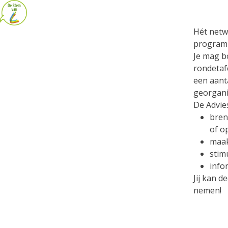
Hét netw
programm
Je mag b
rondetaf
een aant
georganis
De Advies
breng
of o
maak
stim
info
Jij kan d
nemen!