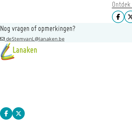
Ontdek
Deel
Nog vragen of opmerkingen?
deStemvanL@lanaken.be
Programma
Standhouders
Privacy
Kernraad
Deel op facebook
Deel op X