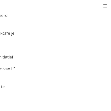
Kli
eerd
kcafé je
itiatief
m van L”
 te