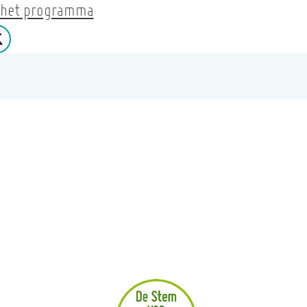
 het programma
 op facebook
Deel op X