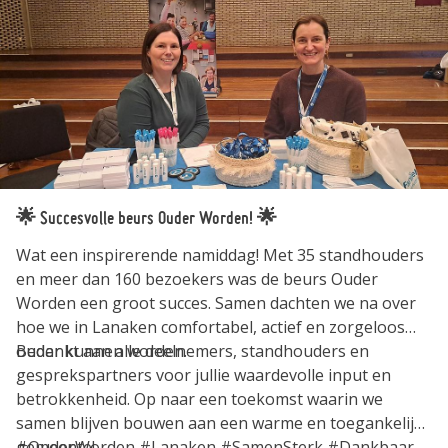
🌟 Succesvolle beurs Ouder Worden! 🌟
Wat een inspirerende namiddag! Met 35 standhouders
en meer dan 160 bezoekers was de beurs Ouder
Worden een groot succes. Samen dachten we na over
hoe we in Lanaken comfortabel, actief en zorgeloos
ouder kunnen worden.
Bedankt aan alle deelnemers, standhouders en
gesprekspartners voor jullie waardevolle input en
betrokkenheid. Op naar een toekomst waarin we
samen blijven bouwen aan een warme en toegankelijke
gemeente!
#OuderWorden #Lanaken #SamenSterk #Dankbaar