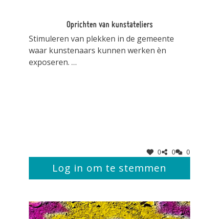
5zj6e3a0vh5horx5
Oprichten van kunstateliers
Stimuleren van plekken in de gemeente
waar kunstenaars kunnen werken èn
exposeren.
Aanbieden van hulp door startgeld of
promotie
0
0
0
Log in om te stemmen