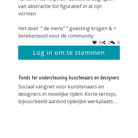
van abstractie tot figuratief in al zijn
vormen
Het doet " de mens" " goesting krijgen & =
betekenisvol voor de community.
0
0
0
Log in om te stemmen
Fonds ter ondersteuning kunstenaars en designers
Sociaal vangnet voor kunstenaars en
designers in moeilijke tijden. Korte termijn,
bijvoorbeeld aanbod tijdelijke werkplaats of
bijdrage om een expo te kunnen
financieren.