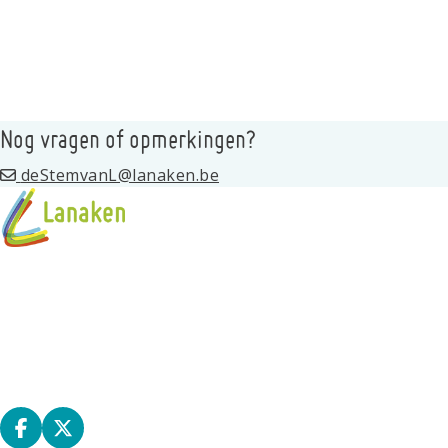
Nog vragen of opmerkingen?
deStemvanL@lanaken.be
Programma
Standhouders
Privacy
Kernraad
Deel op facebook
Deel op X