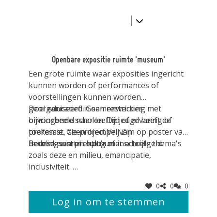
Openbare expositie ruimte 'museum'
Een grote ruimte waar exposities ingericht
kunnen worden of performances of
voorstellingen kunnen worden
georganiseerd. Geen restricties
Doel educatief in samenwerking met
bijvoorbeeld naar leeftijd of ervaring of
omringende scholen. De jeugd heeft de
professie. Geen drempel van
toekomst, zie project Vrij Zijn op poster van
betalingsverplichting of inschrijfgeld.
Beurs kunst en cultuur.
In deze ruimte expo's met actuele thema's
zoals deze en milieu, emancipatie,
inclusiviteit.
voorbeeld: schoolproject met leerlingen uit
0
0
0
het voortgezet onderwijs:
Log in om te stemmen
https://padlet.com/s_hommen/wijeisendena
chtop-vwo-5-periode-2-2025-2026-