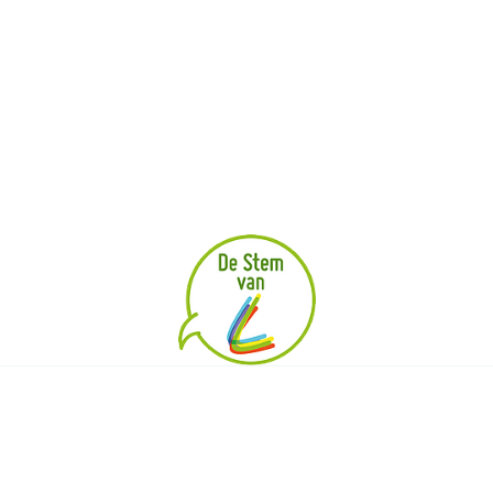
Projecten
Verslagen
Leden
Data vergaderingen
Adviezen
Privacy
|
|
|
TOEGANKELIJKHEID
ALGEMENE VOORWAARDEN
UW PRIVACY
|
COOKIES
BPART 2026