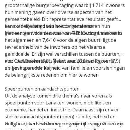
grootschalige burgerbevraging waarbij 1.714 inwoners
hun mening gaven over diverse aspecten van het
gemeentebeleid. Dit representatieve resultaat geeft
een duidelijk beeld van hoe de Lanakenaren hun
Lanaken scoort goed als woongemeente
gemeente ervaren en waar ze verbeteringen wensen.
Met een gemiddelde score van 7,5/10 voor Lanaken in
het algemeen en 7,6/10 voor de eigen buurt, ligt de
tevredenheid van de inwoners op het Vlaamse
gemiddelde. Er zijn wel verschillen tussen de buurten,
met Oud-Rekem (8,3), Neerharen (8,0) en Rekem (7,9)
Voor de Lanakenaar zijn het landschap, de groene
als best scorende kernen.
omgeving en de nabijheid van familie en voorzieningen
de belangrijkste redenen om hier te wonen.
Speerpunten en aandachtspunten
Uit de analyse komen drie thema's naar voren als
speerpunten voor Lanaken: wonen, mobiliteit en
economie, handel en industrie. Daarnaast zijn er vier
sterke aandachtspunten: (open) ruimte, netheid en
veiligheid, dienstverlening, en vrije tijd, sport & cultuur.
De betaalbaarheid van woningen en bouwgronden zijn