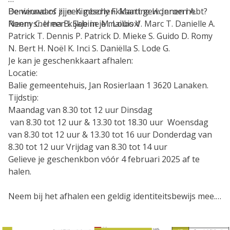
Benieuwd of jij een geschenkkaart gewonnen hebt?
De winnaars zijn: Kimberly F. Martine H. Jeroen A.
Neem snel een kijkje in je mailbox!
Ronny C. Irma B. Sabine M. Louis V. Marc T. Danielle A.
Patrick T. Dennis P. Patrick D. Mieke S. Guido D. Romy
N. Bert H. Noël K. Inci S. Daniëlla S. Lode G.
Je kan je geschenkkaart afhalen:
Locatie:
Balie gemeentehuis, Jan Rosierlaan 1 3620 Lanaken.
Tijdstip:
Maandag van 8.30 tot 12 uur Dinsdag
van 8.30 tot 12 uur & 13.30 tot 18.30 uur Woensdag
van 8.30 tot 12 uur & 13.30 tot 16 uur Donderdag van
8.30 tot 12 uur Vrijdag van 8.30 tot 14 uur
Gelieve je geschenkbon vóór 4 februari 2025 af te
halen.
Neem bij het afhalen een geldig identiteitsbewijs mee.
Nogmaals bedankt voor je deelname en betrokkenheid