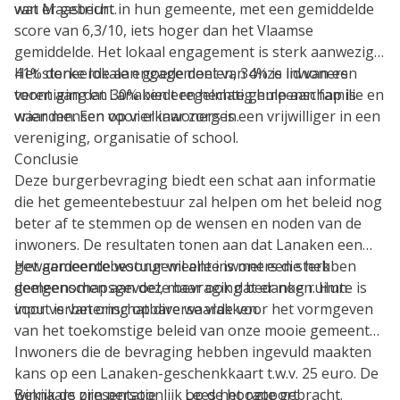
van Maastricht.
wat er gebeurt in hun gemeente, met een gemiddelde
score van 6,3/10, iets hoger dan het Vlaamse
gemiddelde. Het lokaal engagement is sterk aanwezig:
41% doneerde aan goede doelen, 34% is lid van een
Het sterke lokale engagement van onze inwoners
vereniging en 30% biedt regelmatig hulp aan familie en
toont aan dat Lanaken een hechte gemeenschap is
vrienden. Een op vier inwoners is een vrijwilliger in een
waar mensen voor elkaar zorgen.
vereniging, organisatie of school.
Conclusie
Deze burgerbevraging biedt een schat aan informatie
die het gemeentebestuur zal helpen om het beleid nog
beter af te stemmen op de wensen en noden van de
inwoners. De resultaten tonen aan dat Lanaken een
gewaardeerde woongemeente is met een sterk
Het gemeentebestuur wil alle inwoners die hebben
gemeenschapsgevoel, maar ook dat er nog ruimte is
deelgenomen aan deze bevraging bedanken. Hun
voor verbetering op diverse vlakken.
input is van onschatbare waarde voor het vormgeven
van het toekomstige beleid van onze mooie gemeente.
Inwoners die de bevraging hebben ingevuld maakten
kans op een Lanaken-geschenkkaart t.w.v. 25 euro. De
winnaars zijn persoonlijk op de hoogte gebracht.
Bekijk de presentatie Lees het rapport