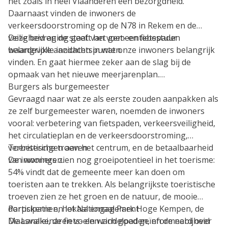
net zoals in heel Vlaanderen een bezorgdheid.
Daarnaast vinden de inwoners de
verkeersdoorstroming op de N78 in Rekem en de
veiligheid en de staat van voet- en fietspaden
Deze bevraging geeft het gemeentebestuur
belangrijke aandachtspunten.
waardevolle inzichten in wat onze inwoners belangrijk
vinden. En gaat hiermee zeker aan de slag bij de
opmaak van het nieuwe meerjarenplan.
Burgers als burgemeester
Gevraagd naar wat ze als eerste zouden aanpakken als
ze zelf burgemeester waren, noemden de inwoners
vooral: verbetering van fietspaden, verkeersveiligheid,
het circulatieplan en de verkeersdoorstroming,
verbeteringen aan het centrum, en de betaalbaarheid
Toeristische troeven
van woningen.
De inwoners zien nog groeipotentieel in het toerisme:
54% vindt dat de gemeente meer kan doen om
toeristen aan te trekken. Als belangrijkste toeristische
troeven zien ze het groen en de natuur, de mooie
dorpskernen, het Nationaal Park Hoge Kempen, de
Participatie en lokaal engagement
Maasvallei, de fiets- en wandelpaden, en de nabijheid
De Lanakenaren voelen zich goed geïnformeerd over