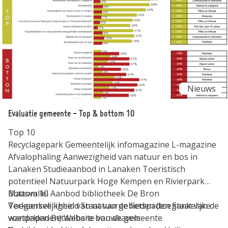
bij de toekomst van onze gemeente. Veel plezier met je
geschenkkaart!
Nieuws
Evaluatie gemeente - Top & bottom 10
Top 10
Recyclagepark Gemeentelijk infomagazine L-magazine
Afvalophaling Aanwezigheid van natuur en bos in
Lanaken Studieaanbod in Lanaken Toeristisch
potentieel Natuurpark Hoge Kempen en Rivierpark
Maasvallei Aanbod bibliotheek De Bron
Bottom 10
Toegankelijkheid van natuurgebieden (toegankelijke
Verkeersveiligheid Staat van de fietspaden Staat van de
wandelpaden) Website van de gemeente
voetpaden Betaalbare bouwkavels