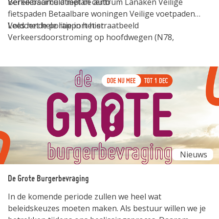
Bereikbaarheid met de auto
Verkeerscirculatieplan centrum Lanaken Veilige
fietspaden Betaalbare woningen Veilige voetpaden
Voldoende politie in het straatbeeld
Lees het hele rapport hier
Verkeersdoorstroming op hoofdwegen (N78,
staatsbaan)
Nieuws
De Grote Burgerbevraging
In de komende periode zullen we heel wat
beleidskeuzes moeten maken. Als bestuur willen we je