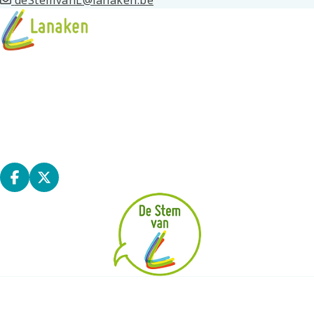
deStemvanL@lanaken.be
Resultaten
Over dit project
Links en informatie
Alle projecten van De Stem van L
Deel op facebook
Deel op X
|
|
|
TOEGANKELIJKHEID
ALGEMENE VOORWAARDEN
UW PRIVACY
|
COOKIES
BPART 2026