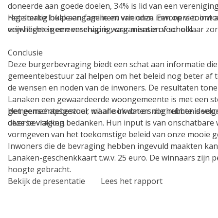
doneerde aan goede doelen, 34% is lid van een verenigin
regelmatig hulp aan familie en vrienden. Een op vier inwo
Het sterke lokale engagement van onze inwoners toont 
vrijwilliger in een vereniging, organisatie of school.
een hechte gemeenschap is waar mensen voor elkaar zor
Conclusie
Deze burgerbevraging biedt een schat aan informatie die
gemeentebestuur zal helpen om het beleid nog beter af
de wensen en noden van de inwoners. De resultaten tone
Lanaken een gewaardeerde woongemeente is met een st
gemeenschapsgevoel, maar ook dat er nog ruimte is voor
Het gemeentebestuur wil alle inwoners die hebben dee
diverse vlakken.
deze bevraging bedanken. Hun input is van onschatbare 
vormgeven van het toekomstige beleid van onze mooie 
Inwoners die de bevraging hebben ingevuld maakten kan
Lanaken-geschenkkaart t.w.v. 25 euro. De winnaars zijn p
hoogte gebracht.
Bekijk de presentatie Lees het rapport