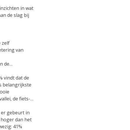
nzichten in wat
an de slag bij
 zelf
tering van
n de
% vindt dat de
 belangrijkste
mooie
lei, de fiets-
er gebeurt in
 hoger dan het
wezig: 41%