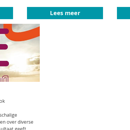
Lees meer
ook
schalige
en over diverse
ultaat geeft