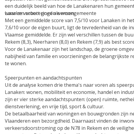
een duidelijk beeld van hoe de Lanakenaren hun gemeen
waar ze verbeteringen wensen.
Lanaken scoort goed als woongemeente
Met een gemiddelde score van 7,5/10 voor Lanaken in he
7,6/10 voor de eigen buurt, ligt de tevredenheid van de i
Vlaamse gemiddelde. Er zijn wel verschillen tussen de bu
Rekem (8,3), Neerharen (8,0) en Rekem (7,9) als best sco
Voor de Lanakenaar zijn het landschap, de groene omgev
nabijheid van familie en voorzieningen de belangrijkste 
te wonen.
Speerpunten en aandachtspunten
Uit de analyse komen drie thema's naar voren als speer
Lanaken: wonen, mobiliteit en economie, handel en indus
zijn er vier sterke aandachtspunten: (open) ruimte, nethei
dienstverlening, en vrije tijd, sport & cultuur.
De betaalbaarheid van woningen en bouwgronden zijn net
Vlaanderen een bezorgdheid. Daarnaast vinden de inwon
verkeersdoorstroming op de N78 in Rekem en de veilighei