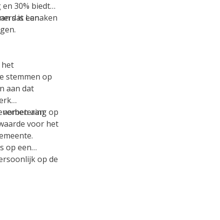
g en 30% biedt
ners is een
aan dat Lanaken
gen.
 het
 te stemmen op
n aan dat
erk
 verbetering op
lgenomen aan
waarde voor het
gemeente.
s op een
ersoonlijk op de