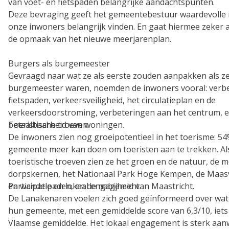
van voet- en fietspaden belangrijke aandachtspunten.
Deze bevraging geeft het gemeentebestuur waardevolle i
onze inwoners belangrijk vinden. En gaat hiermee zeker a
de opmaak van het nieuwe meerjarenplan.
Burgers als burgemeester
Gevraagd naar wat ze als eerste zouden aanpakken als ze
burgemeester waren, noemden de inwoners vooral: verbe
fietspaden, verkeersveiligheid, het circulatieplan en de
verkeersdoorstroming, verbeteringen aan het centrum, e
betaalbaarheid van woningen.
Toeristische troeven
De inwoners zien nog groeipotentieel in het toerisme: 54
gemeente meer kan doen om toeristen aan te trekken. Als
toeristische troeven zien ze het groen en de natuur, de 
dorpskernen, het Nationaal Park Hoge Kempen, de Maasval
en wandelpaden, en de nabijheid van Maastricht.
Participatie en lokaal engagement
De Lanakenaren voelen zich goed geïnformeerd over wat 
hun gemeente, met een gemiddelde score van 6,3/10, iets
Vlaamse gemiddelde. Het lokaal engagement is sterk aan