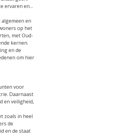
te ervaren en
t algemeen en
nwoners op het
urten, met Oud-
rende kernen.
ing en de
redenen om hier
punten voor
trie. Daarnaast
d en veiligheid,
 zoals in heel
ers de
d en de staat