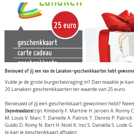
Benieuwd of jij een van de Lanaken-geschenkkaarten hebt gewonn
Vulde je de grote burgerbevraging in? Dan maakte je kan
20 Lanaken-geschenkkaarten ter waarde van 25 euro.
Benieuwd of jij een geschenkkaart gewonnen hebt? Neem 
in je mailbox!
De winnaars zijn: Kimberly F. Martine H. Jeroen A. Ronny C. Irma B. Sabine
M. Louis V. Marc T. Danielle A. Patrick T. Dennis P. Patrick D. Mieke S.
Je kan je geschenkkaart afhalen: