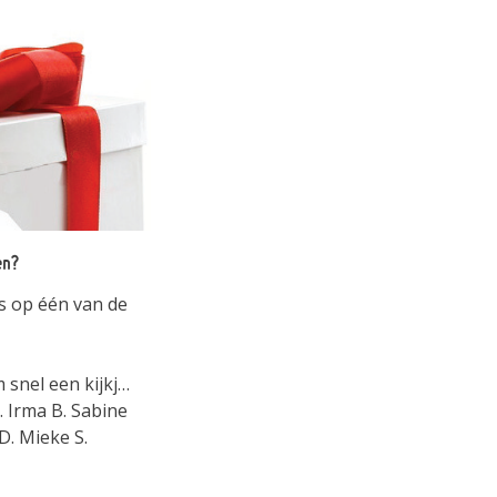
en?
s op één van de
snel een kijkje
Guido D. Romy N. Bert H. Noël K. Inci S. Daniëlla S. Lode G.