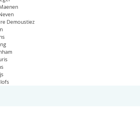
 Maenen
 Neven
rre Demoustiez
n
ns
ong
anham
ris
ns
js
lofs