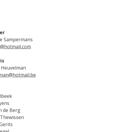
er
ne Sampermans
m@hotmail.com
is
n Heuvelman
man@hotmail.be
lbeek
yens
n de Berg
 Thewissen
Gerits
egel