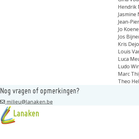
Hendrik
Jasmine
Jean-Pie
Jo Koene
Jos Bijne
Kris Dej
Louis V
Luca Meu
Ludo Wi
Marc Thi
Theo Hel
Nog vragen of opmerkingen?
milieu@lanaken.be