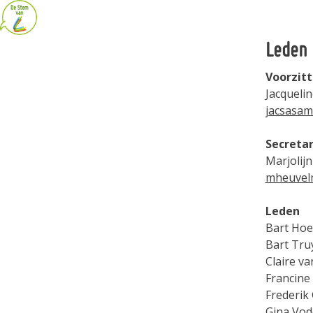
Leden
Voorzitt
Jacqueli
jacsasa
Secretar
Marjolij
mheuvel
Leden
Bart Hoe
Bart Tru
Claire va
Francine
Frederik 
Gina Vod