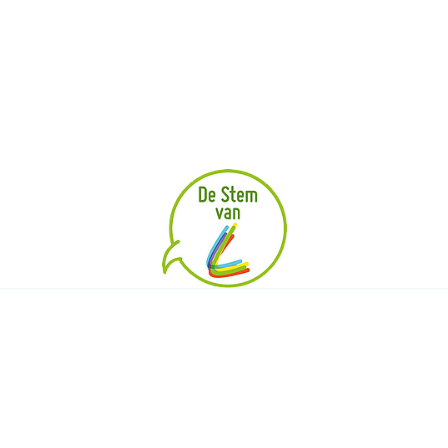
|
|
|
|
ID
ALGEMENE VOORWAARDEN
UW PRIVACY
COOKIES
BPART 20