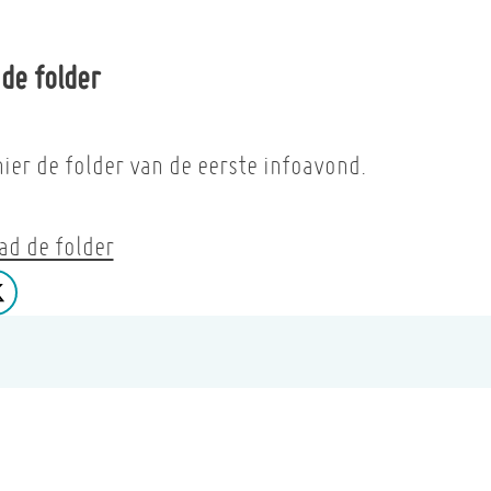
 de folder
hier de folder van de eerste infoavond.
d de folder
 op facebook
Deel op X