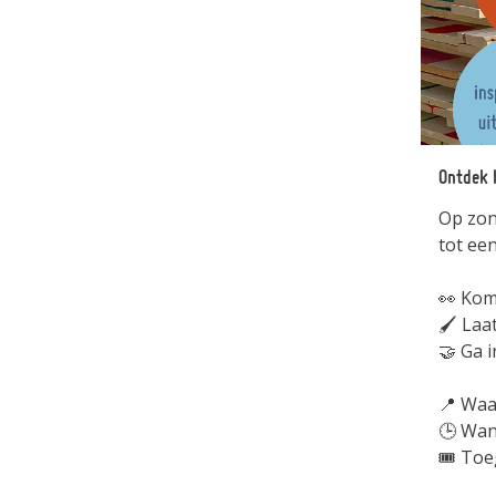
Ontdek h
Op zon
tot ee
👀 Kom
🖌️ La
🤝 Ga 
📍 Waa
🕒 Wan
🎟️ Toe