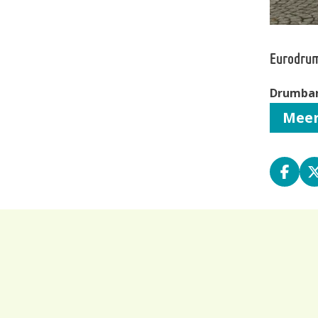
Eurodru
Drumba
Meer
Deel