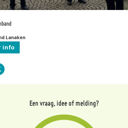
mband
nd Lanaken
 info
 op facebook
Deel op X
Een vraag, idee of melding?