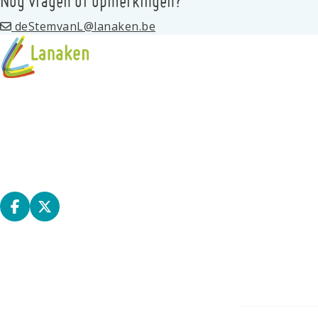
Nog vragen of opmerkingen?
deStemvanL@lanaken.be
Programma
Standhouders
Privacy
Kernraad
Deel op facebook
Deel op X