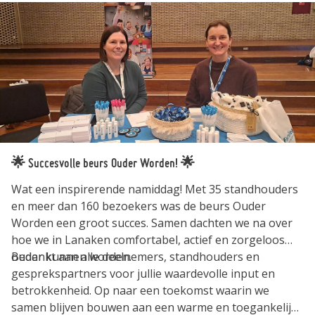
🌟 Succesvolle beurs Ouder Worden! 🌟
Wat een inspirerende namiddag! Met 35 standhouders
en meer dan 160 bezoekers was de beurs Ouder
Worden een groot succes. Samen dachten we na over
hoe we in Lanaken comfortabel, actief en zorgeloos
ouder kunnen worden.
Bedankt aan alle deelnemers, standhouders en
gesprekspartners voor jullie waardevolle input en
betrokkenheid. Op naar een toekomst waarin we
samen blijven bouwen aan een warme en toegankelijke