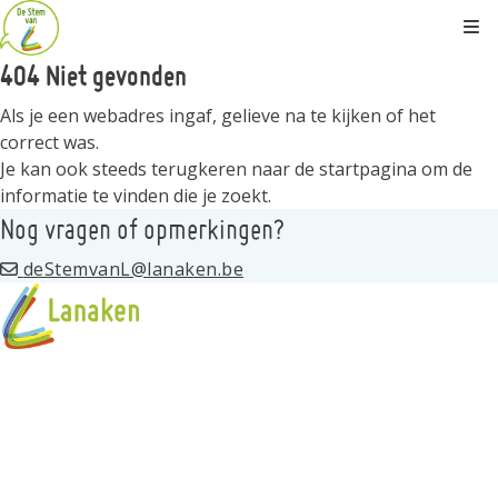
Kli
404 Niet gevonden
Als je een webadres ingaf, gelieve na te kijken of het
correct was.
Je kan ook steeds terugkeren naar de
startpagina
om de
informatie te vinden die je zoekt.
Nog vragen of opmerkingen?
deStemvanL@lanaken.be
Over het project
Landinrichtingsplan Maasdorpen
Doel: Maak Oud-Rekem mee