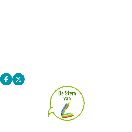
Voor wie is dit project bedoeld?
Wie werkt mee?
Bekijk de plannen
Denk mee
Hoe kan je meedoen?
Voor wie?
Wat gebeurt er met je input?
Veelgestelde vragen
Contact
Deel op facebook
Deel op X
|
|
|
TOEGANKELIJKHEID
ALGEMENE VOORWAARDEN
UW PRIVACY
|
COOKIES
BPART 2026