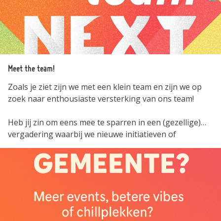
Meet the team!
Zoals je ziet zijn we met een klein team en zijn we op
zoek naar enthousiaste versterking van ons team!
Heb jij zin om eens mee te sparren in een (gezellige)
vergadering waarbij we nieuwe initiatieven of
oplossingen voor onze jeugd bespreken?
Stuur ons dan eens een DM en wie weet ben jij de
volgende die de stem van de jeugd overbrengt aan ons
gemeentebestuur!