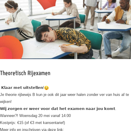
Theoretisch Rijexamen
𝗞𝗹𝗮𝗮𝗿
𝗺𝗲𝘁
𝘂𝗶𝘁𝘀𝘁𝗲𝗹𝗹𝗲𝗻
!
Je theorie rijbewijs B kun je ook dit jaar weer halen zonder ver van huis af te
wijken!
𝗪𝗶𝗷
𝘇𝗼𝗿𝗴𝗲𝗻
𝗲𝗿
𝘄𝗲𝗲𝗿
𝘃𝗼𝗼𝗿
𝗱𝗮𝘁
𝗵𝗲𝘁
𝗲𝘅𝗮𝗺𝗲𝗻
𝗻𝗮𝗮𝗿
𝗷𝗼𝘂
𝗸𝗼𝗺𝘁
.
Wanneer?! Woensdag 20 mei vanaf 14:00
Kostprijs: €15 (of €3 met kansentarief)
Meer info en inschrijven via deze link: