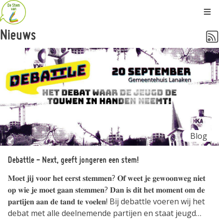
Kli
Nieuws
Blog
Debattle - Next, geeft jongeren een stem!
𝐌𝐨𝐞𝐭 𝐣𝐢𝐣 𝐯𝐨𝐨𝐫 𝐡𝐞𝐭 𝐞𝐞𝐫𝐬𝐭 𝐬𝐭𝐞𝐦𝐦𝐞𝐧? 𝐎𝐟 𝐰𝐞𝐞𝐭 𝐣𝐞 𝐠𝐞𝐰𝐨𝐨𝐧𝐰𝐞𝐠 𝐧𝐢𝐞𝐭
𝐨𝐩 𝐰𝐢𝐞 𝐣𝐞 𝐦𝐨𝐞𝐭 𝐠𝐚𝐚𝐧 𝐬𝐭𝐞𝐦𝐦𝐞𝐧? 𝐃𝐚𝐧 𝐢𝐬 𝐝𝐢𝐭 𝐡𝐞𝐭 𝐦𝐨𝐦𝐞𝐧𝐭 𝐨𝐦 𝐝𝐞
𝐩𝐚𝐫𝐭𝐢𝐣𝐞𝐧 𝐚𝐚𝐧 𝐝𝐞 𝐭𝐚𝐧𝐝 𝐭𝐞 𝐯𝐨𝐞𝐥𝐞𝐧! Bij debattle voeren wij het
debat met alle deelnemende partijen en staat jeugd