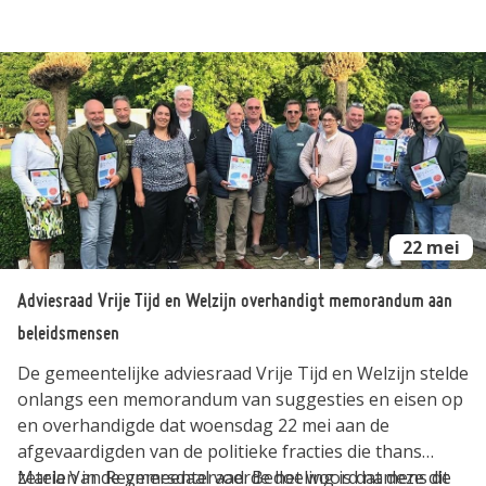
centraal. Wij werken zonder tickets, het is een vrije
inloop. Vrijdag 20 september om 19u Gemeentehuis
Lanaken
22 mei
Adviesraad Vrije Tijd en Welzijn overhandigt memorandum aan
beleidsmensen
De gemeentelijke adviesraad Vrije Tijd en Welzijn stelde
onlangs een memorandum van suggesties en eisen op
en overhandigde dat woensdag 22 mei aan de
afgevaardigden van de politieke fracties die thans
zetelen in de gemeenteraad. Bedoeling is dat deze dit
Maria Van Reymersdaal voerde het woord namens de