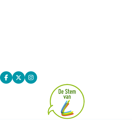
rol van de participatieambtenaar en het
participatiekanaal ‘De Stem van L’ veel beter
Adviesraden
gepromoot worden. Gevraagd wordt ook dat de
adviesraad sneller en vooraf betrokken wordt bij het
Wat is een adviesraad
beleid en de besluitvorming. Extra aandacht moet
Vrije tijd en welzijn
eveneens gaan naar het openstellen en de
Gecoro
toegankelijkheid van publieke gebouwen, met inbegrip
Kidsraad
van de kerken. Ten slotte mag het toerisme een
MiNaraad
supplementaire boost krijgen - in de eerste plaats naar
Jeugdraad - Next
de eigen inwoners, net zoals de promotie van heel het
Alles over De Stem van L
vrijetijdsgebeuren bij de jongeren.”
Deel op facebook
Deel op X
Deel op Instagram
|
|
|
TOEGANKELIJKHEID
ALGEMENE VOORWAARDEN
UW PRIVACY
|
COOKIES
BPART 2026