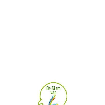
Wat gebeurt er met je bijdrage
Hulp nodig bij het online participeren
Veel gestelde vragen
Jouw privacy
Doe mee
Online burgerpanel
Jeugdraad Next
Gecoro
Denk mee
Lopende projecten
Afgelopen projecten
Jouw idee voor Lanaken
Contact