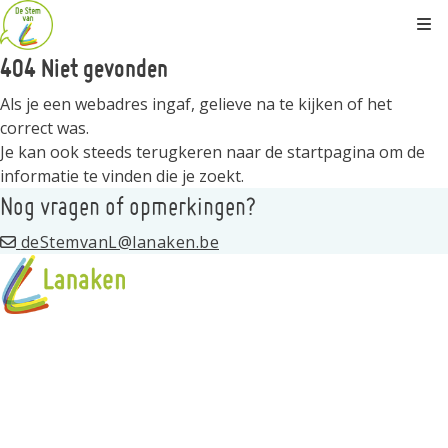
Kli
404 Niet gevonden
Als je een webadres ingaf, gelieve na te kijken of het
correct was.
Je kan ook steeds terugkeren naar de
startpagina
om de
informatie te vinden die je zoekt.
Nog vragen of opmerkingen?
deStemvanL@lanaken.be
Over
Wat is de stem van L
Spelregels